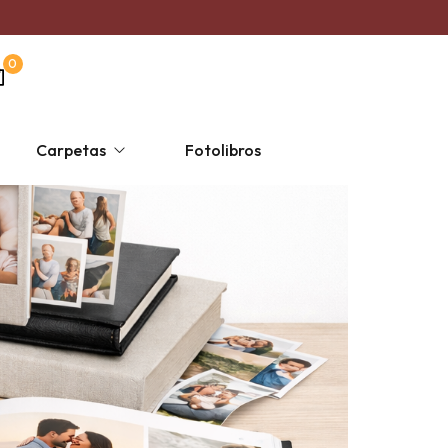
0
Carpetas
Fotolibros
s
ersonalizada un solo color
Taza Mágica
Religiosas
Escolares