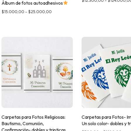
$
12.300,00
-
$
124.000,0
Álbum de fotos autoadhesivos
$
15.000,00
-
$
25.000,00
Carpetas para Fotos Religiosas:
Carpetas para Fotos- I
Bautismo, Comunión,
Un solo color- dobles y tr
Confirmación- dobles y tripticas.