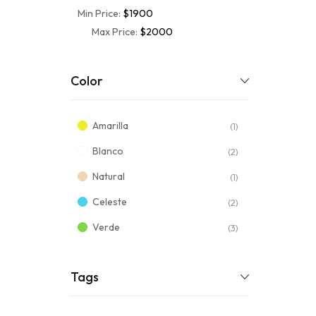
Min Price:
$1900
Max Price:
$2000
Color
Amarilla
(1)
Blanco
(2)
Natural
(1)
Celeste
(2)
Verde
(3)
Tags