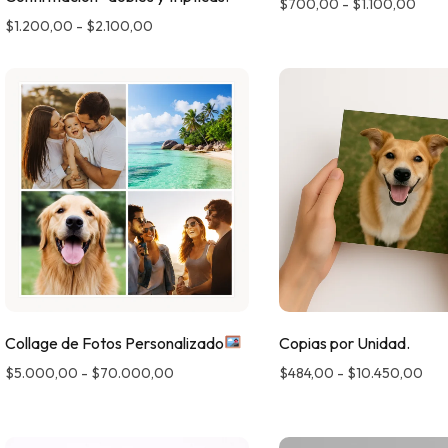
$
700,00
-
$
1.100,00
$
1.200,00
-
$
2.100,00
Collage de Fotos Personalizado
Copias por Unidad.
$
5.000,00
-
$
70.000,00
$
484,00
-
$
10.450,00