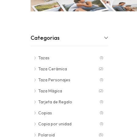
Categorias
Tazas
(1)
Taza Cerámica
(2)
Taza Personajes
(1)
Taza Mágica
(2)
Tarjeta de Regalo
(1)
Copias
(1)
Copia por unidad
(1)
Polaroid
(5)