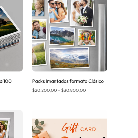
 a 100
Packs Imantados formato Clásico
$
20.200,00
-
$
30.800,00
0