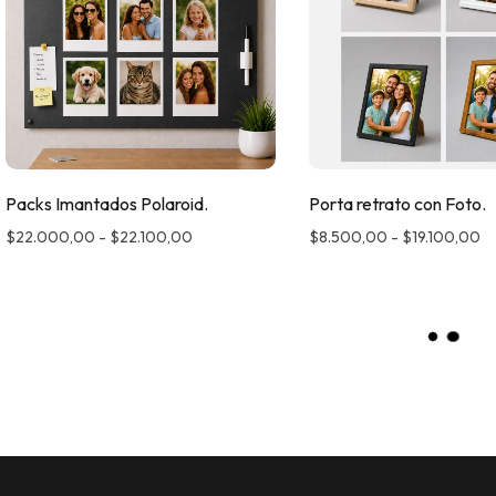
Packs Imantados Polaroid.
Porta retrato con Foto.
$
22.000,00
-
$
22.100,00
$
8.500,00
-
$
19.100,00
L
O
A
D
M
O
R
E