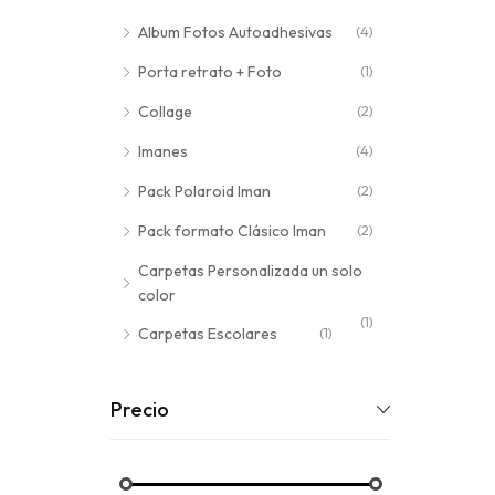
Album Fotos Autoadhesivas
(4)
Porta retrato + Foto
(1)
Collage
(2)
Imanes
(4)
Pack Polaroid Iman
(2)
Pack formato Clásico Iman
(2)
Carpetas Personalizada un solo
color
(1)
Carpetas Escolares
(1)
Precio