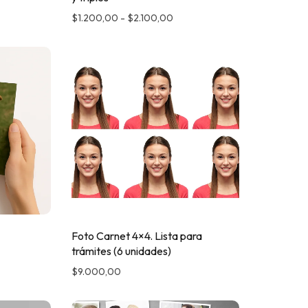
$
1.200,00
-
$
2.100,00
Foto Carnet 4×4. Lista para
trámites (6 unidades)
$
9.000,00