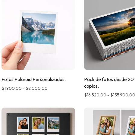
Fotos Polaroid Personalizadas.
Pack de fotos desde 20
copias.
$
1.900,00
-
$
2.000,00
$
16.520,00
-
$
135.900,0