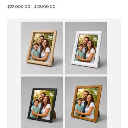
$
22.000,00
-
$
22.100,00