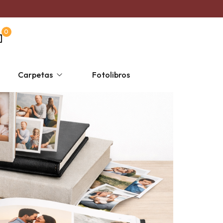
0
Carpetas
Fotolibros
s
ersonalizada un solo color
Taza Mágica
Religiosas
Escolares