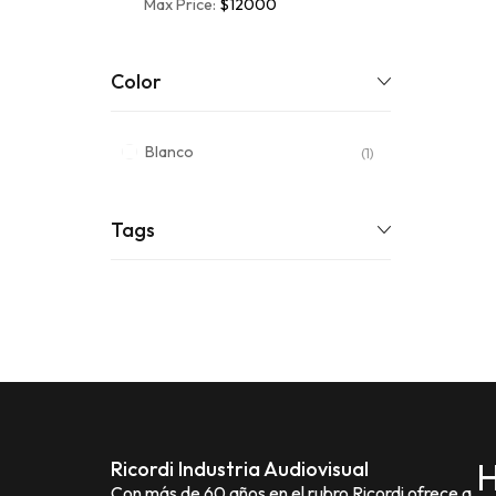
Max Price:
$12000
Color
Blanco
(1)
Tags
H
Ricordi Industria Audiovisual
Con más de 60 años en el rubro Ricordi ofrece a