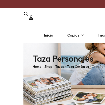
Inicio
Copias
Ima
Taza Personajes
Copia por unidad
Pack Polar
Pack 
Home
Shop
Tazas
Taza Cerámica
Taza Pe
/
/
/
/