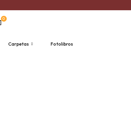
0
Carpetas
Fotolibros
rsonalizada un solo color
Taza Mágica
Religiosas
Escolares