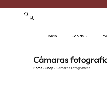
Inicio
Copias
Im
Cámaras fotografi
Copia por unidad
Pack Pola
Pack
Home
Shop
Cámaras fotograficas
/
/