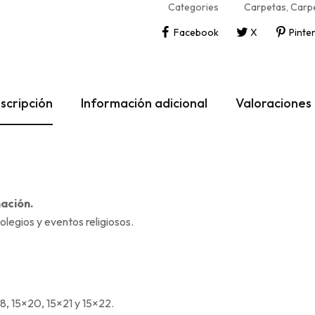
Categories
Carpetas
,
Carpe
Facebook
X
Pinte
scripción
Información adicional
Valoraciones 
ación.
olegios y eventos religiosos.
18, 15×20, 15×21 y 15×22.