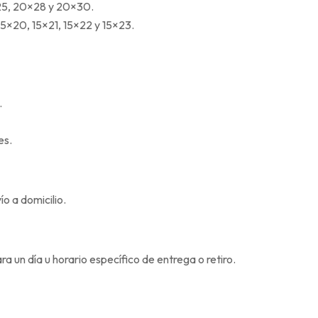
×25, 20×28 y 20×30.
 15×20, 15×21, 15×22 y 15×23.
.
es.
ío a domicilio.
 un día u horario específico de entrega o retiro.