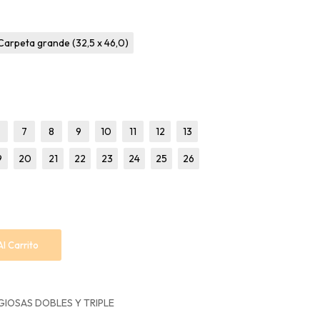
Carpeta grande (32,5 x 46,0)
7
8
9
10
11
12
13
9
20
21
22
23
24
25
26
Al Carrito
GIOSAS DOBLES Y TRIPLE