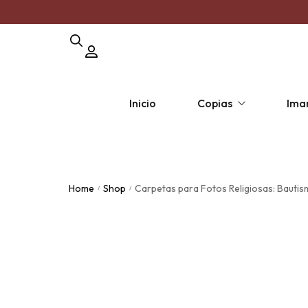
Inicio
Copias
Ima
Copia por unidad
Pack Polar
Pack 
Home
Shop
Carpetas para Fotos Religiosas: Bautis
/
/