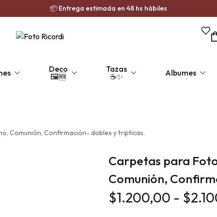
📦 Entrega estimada en 48 hs hábiles
Deco
Tazas
nes
Albumes
🖼️🆕
☕✨
oid Iman
de fotos
Collage🆕
Polaroid
Pack formato Clásico Iman
Bastidores
Taza Personajes🆕
Foto Carnet
Porta retratos
Fotos Autoadhesiva
Taza Cerámic
P
mo, Comunión, Confirmación- dobles y tripticas.
Carpetas para Fotos
Comunión, Confirmac
$
1.200,00
-
$
2.1