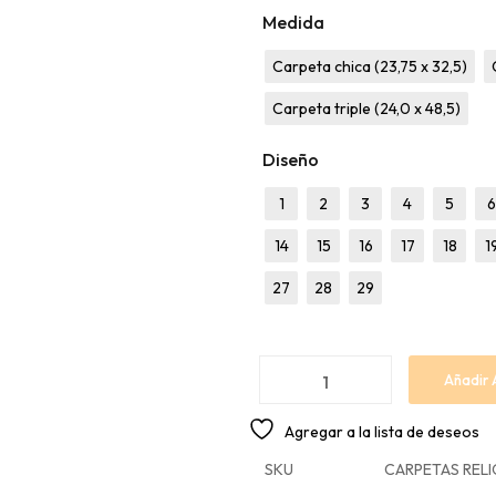
Medida
Carpeta chica (23,75 x 32,5)
Carpeta triple (24,0 x 48,5)
Diseño
1
2
3
4
5
6
14
15
16
17
18
1
27
28
29
Añadir 
Agregar a la lista de deseos
SKU
CARPETAS RELI