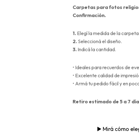
Carpetas para fotos religi
Confirmación.
1.
Elegí la medida de la carpeta
2.
Seleccioná el diseño.
3.
Indicá la cantidad.
• Ideales para recuerdos de eve
• Excelente calidad de impresió
• Armá tu pedido fácil y en poc
Retiro estimado de 5 a 7 día
▶️ Mirá cómo eleg