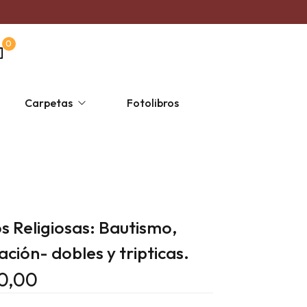
0
Carpetas
Fotolibros
s
a
ersonalizada un solo color
Taza Mágica
Religiosas
Escolares
 Religiosas: Bautismo,
ión- dobles y tripticas.
00,00