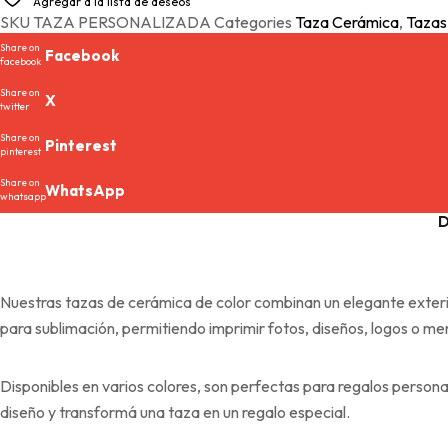
Agregar a la lista de deseos
SKU
TAZA PERSONALIZADA
Categories
Taza Cerámica
,
Tazas
Share on
Facebook
facebook
Share on
X
twitter
Share on
Pinterest
pinterest
Share on
WhatsApp
whatsapp
D
Nuestras tazas de cerámica de color combinan un elegante exterior
para sublimación, permitiendo imprimir fotos, diseños, logos o men
Disponibles en varios colores, son perfectas para regalos person
diseño y transformá una taza en un regalo especial.