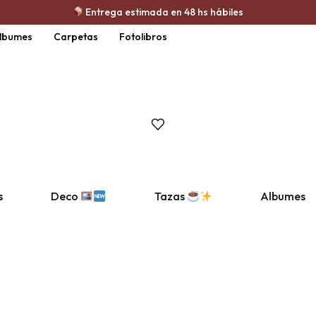
Entrega estimada en 48 hs hábiles
lbumes
Carpetas
Fotolibros
s
Albumes
Deco
Tazas
d Iman
e fotos
Pack formato Clásico Iman
Polaroid
Bastidores
Foto Carnet
Porta retratos
Fotos Autoadhes
Taza Cerámica
Collage
Taza Personajes