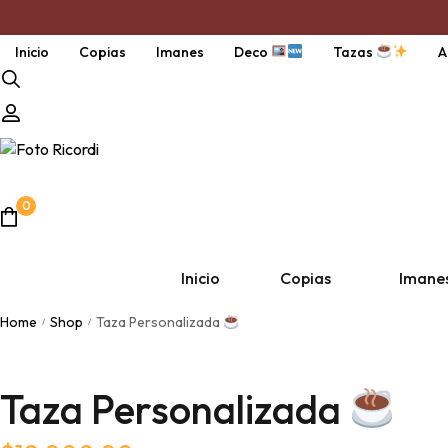
Inicio
Copias
Imanes
Deco
Tazas
A
0
Inicio
Copias
Imane
Home
Shop
Taza Personalizada
/
/
Copia por unidad
Pack Polaroi
Pack d
Taza Personalizada