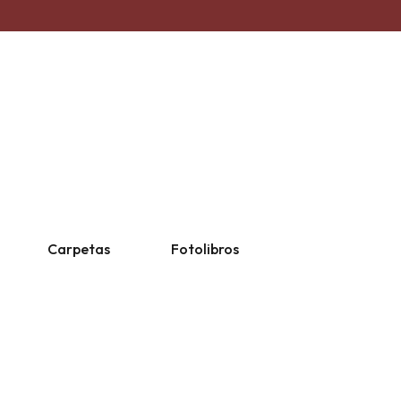
Carpetas
Fotolibros
ivas
Personalizada un solo color
Taza Mágica
Religiosas
Escolares